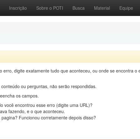
Inscrição
Sobre o POTI
Busca
Material
Equipe
 o erro, digite exatamente tudo que aconteceu, ou onde se encontra o 
conteúdo ou perguntas, não serão respondidas.
preencha os campos.
o você encontrou esse erro (digite uma URL)?
ava fazendo, e o que aconteceu.
a pagina? Funcionou corretamente depois disso?