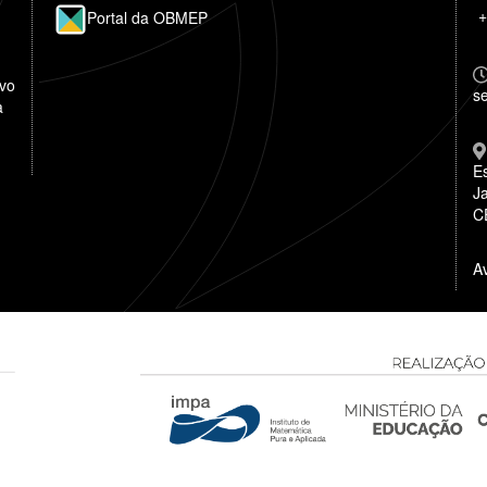
+
Portal da OBMEP
ivo
se
a
E
Ja
C
A