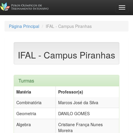
Toggl
navig
Página Principal
IFAL - Campus Piranhas
IFAL - Campus Piranhas
Turmas
Matéria
Professor(a)
Combinatória
Marcos José da Silva
Geometria
DANILO GOMES
Algebra
Cristiane França Nunes
Moreira