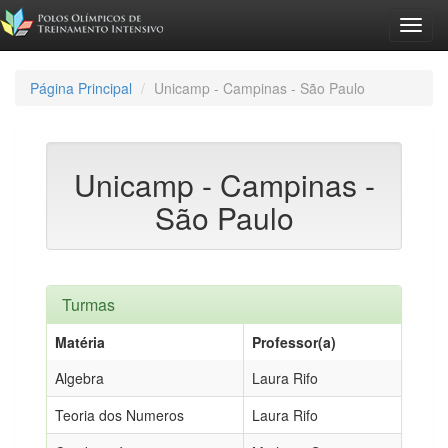
Toggl
navig
Página Principal
Unicamp - Campinas - São Paulo
Unicamp - Campinas -
São Paulo
Turmas
Matéria
Professor(a)
Algebra
Laura Rifo
Teoria dos Numeros
Laura Rifo