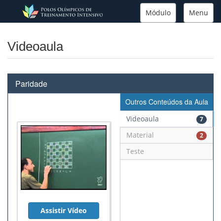
Módulo
Menu
Videoaula
Paridade
Outros Conteúdos da Aula
Videoaula
7
Material
2
Teste
Assistir Vídeo