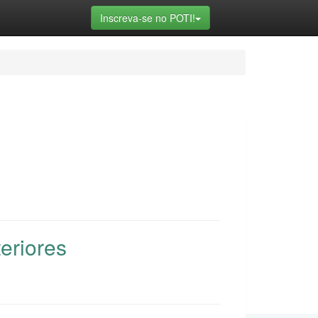
Toggle Dropdown
Inscreva-se no POTI!
eriores