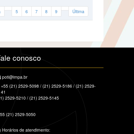
a
5
6
7
8
9
Última
ale conosco
poti@impa.br
+55 (21) 2529-5098 / (21) 2529-5186 / (21) 2529-
141
21) 2529-5210 / (21) 2529-5145
55 (21) 2529-5050
Horários de atendimento: