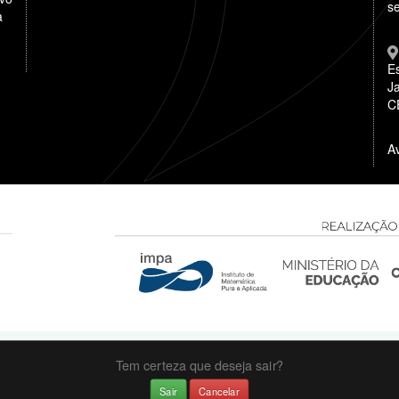
se
a
E
Ja
C
A
Tem certeza que deseja sair?
Sair
Cancelar