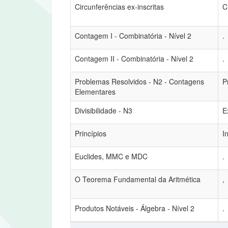
Circunferências ex-inscritas
C
Contagem I - Combinatória - Nível 2
.
Contagem II - Combinatória - Nível 2
.
Problemas Resolvidos - N2 - Contagens
P
Elementares
Divisibilidade - N3
E
Princípios
I
Euclides, MMC e MDC
.
O Teorema Fundamental da Aritmética
,
Produtos Notáveis - Álgebra - Nível 2
.