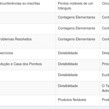
ircunferências ex-inscritas
Pontos notáveis de um
Circ
triângulo
Contagens Elementares
Cont
Contagens Elementares
Cont
roblemas Resolvidos
Contagens Elementares
Cont
xercícios
Divisibilidade
Divi
ndução e Casa dos Pombos
Divisibilidade
Prin
Divisibilidade
Euc
Divisibilidade
O T
Arit
Produtos Notáveis
Prod