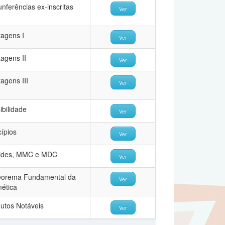
unferências ex-inscritas
Ver
agens I
Ver
agens II
Ver
agens III
Ver
sibilidade
Ver
cípios
Ver
lides, MMC e MDC
Ver
eorema Fundamental da
Ver
mética
utos Notáveis
Ver