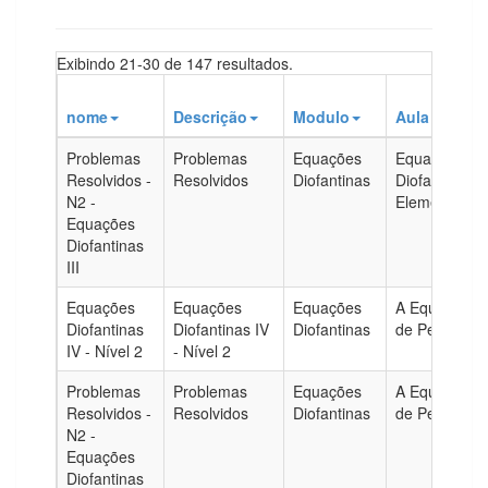
Exibindo 21-30 de 147 resultados.
nome
Descrição
Modulo
Aula
Problemas
Problemas
Equações
Equações
Resolvidos -
Resolvidos
Diofantinas
Diofantinas
N2 -
Elementares
Equações
Diofantinas
III
Equações
Equações
Equações
A Equação
Diofantinas
Diofantinas IV
Diofantinas
de Pell
IV - Nível 2
- Nível 2
Problemas
Problemas
Equações
A Equação
Resolvidos -
Resolvidos
Diofantinas
de Pell
N2 -
Equações
Diofantinas