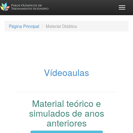
Toggl
navig
Página Principal
Material Didático
Vídeoaulas
Material teórico e
simulados de anos
anteriores