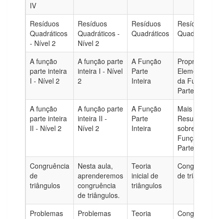
IV
Resíduos
Resíduos
Resíduos
Resíduos
Quadráticos
Quadráticos -
Quadráticos
Quadráticos
- Nível 2
Nível 2
A função
A função parte
A Função
Propriedades
parte inteira
inteira I - Nível
Parte
Elementares
I - Nível 2
2
Inteira
da Função
Parte Inteira
A função
A função parte
A Função
Mais
parte inteira
inteira II -
Parte
Resultados
II - Nível 2
Nível 2
Inteira
sobre a
Função
Parte Inteira
Congruência
Nesta aula,
Teoria
Congruência
de
aprenderemos
inicial de
de triângulos
triângulos
congruência
triângulos
de triângulos.
Problemas
Problemas
Teoria
Congruência