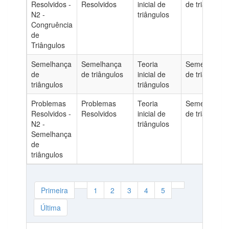
Resolvidos -
Resolvidos
inicial de
de triângulos
N2 -
triângulos
Congruência
de
Triângulos
Semelhança
Semelhança
Teoria
Semelhança
de
de triângulos
inicial de
de triângulos
triângulos
triângulos
Problemas
Problemas
Teoria
Semelhança
Resolvidos -
Resolvidos
inicial de
de triângulos
N2 -
triângulos
Semelhança
de
triângulos
Primeira
1
2
3
4
5
Última