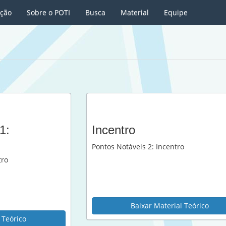
ição
Sobre o POTI
Busca
Material
Equipe
1:
Incentro
Pontos Notáveis 2: Incentro
tro
Baixar Material Teórico
 Teórico