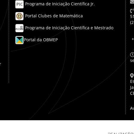
Programa de Iniciação Científica Jr.
Portal Clubes de Matemática
5
(
Programa de Iniciação Científica e Mestrado
+
Portal da OBMEP
s
r
E
Ja
C
A