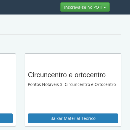
Toggle Dro
Inscreva-se no POTI!
Circuncentro e ortocentro
Pontos Notáveis 3: Circuncentro e Ortocentro
Baixar Material Teórico