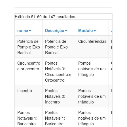
Exibindo 51-60 de 147 resultados.
nome
Descrição
Modulo
Aula
Potência de
Potência de
Circunferências
Potência
Ponto e Eixo
Ponto e Eixo
ponto
Radical
Radical
Circuncentro
Pontos
Pontos
Circunce
e ortocentro
Notáveis 3:
notáveis de um
e ortoce
Circuncentro e
triângulo
Ortocentro
Incentro
Pontos
Pontos
Incentro
Notáveis 2:
notáveis de um
Incentro
triângulo
Pontos
Pontos
Pontos
Baricent
Notáveis 1:
Notáveis 1:
notáveis de um
Baricentro
Baricentro
triângulo