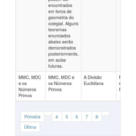
encontrados
em livros de
geometria do
colegial. Alguns
teoremas
enunciados
abaixo serão
demonstrados
posteriormente,
em aulas
futuras.
MMC, MDC
MMC, MDC e
A Divisão
MDC, M
e os
os Números
Euclidiana
e Númer
Números
Primos
Primos
Primos
Primeira
4
5
6
7
8
Última