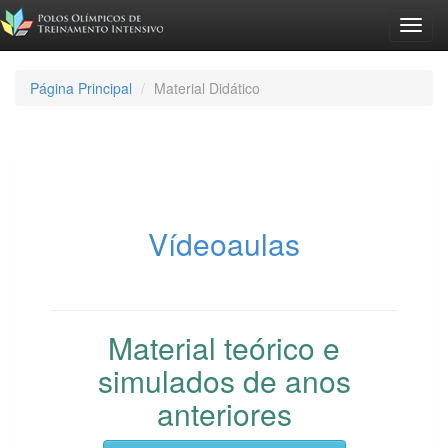
Toggl
navig
Página Principal
Material Didático
Vídeoaulas
Material teórico e
simulados de anos
anteriores