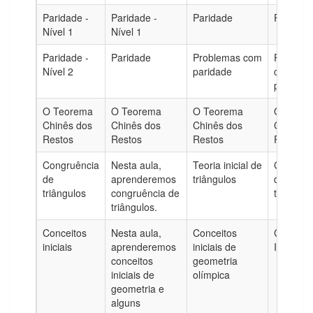
Paridade -
Paridade -
Paridade
Paridad
Nível 1
Nível 1
Paridade -
Paridade
Problemas com
Problem
Nível 2
paridade
com
paridade
O Teorema
O Teorema
O Teorema
O Teore
Chinês dos
Chinês dos
Chinês dos
Chinês 
Restos
Restos
Restos
Restos
Congruência
Nesta aula,
Teoria inicial de
Congruê
de
aprenderemos
triângulos
de
triângulos
congruência de
triângulo
triângulos.
Conceitos
Nesta aula,
Conceitos
Conceito
iniciais
aprenderemos
iniciais de
Iniciais
conceitos
geometria
iniciais de
olímpica
geometria e
alguns